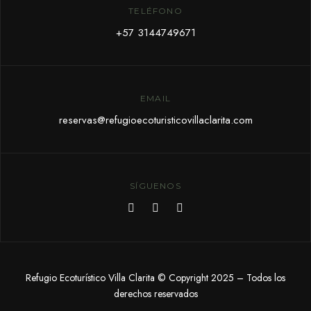
TELÉFONO
+57 3144749671
EMAIL
reservas@refugioecoturisticovillaclarita.com
SÍGUENOS
Refugio Ecoturístico Villa Clarita © Copyright 2025 – Todos los
derechos reservados