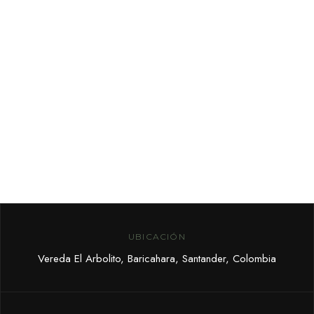
VISITANTES
Suscribete a nuestro boletín
de noticias para conocer más
sobre ofertas y eventos
UBICACIÓN
Vereda El Arbolito, Baricahara, Santander, Colombia