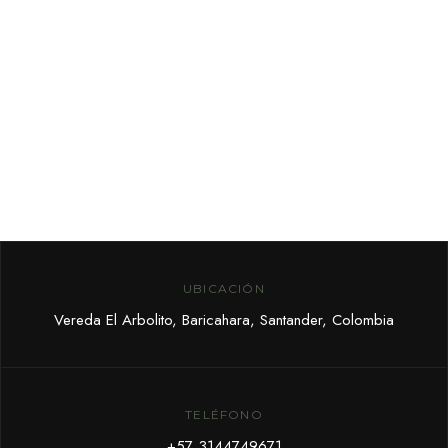
UBICACIÓN
Vereda El Arbolito, Baricahara, Santander, Colombia
TELÉFONO
+57 3144749671