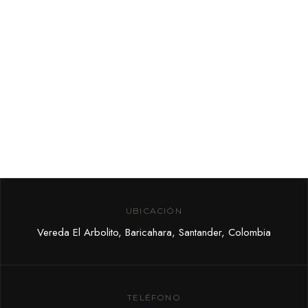
Suscribete a nuestro boletín
de noticias para conocer más
sobre ofertas y eventos
UBICACIÓN
Vereda El Arbolito, Baricahara, Santander, Colombia
TELÉFONO