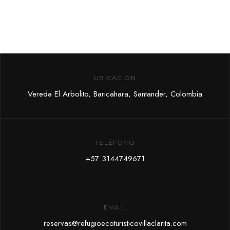
UBICACIÓN
Vereda El Arbolito, Baricahara, Santander, Colombia
TELÉFONO
+57 3144749671
EMAIL
reservas@refugioecoturisticovillaclarita.com